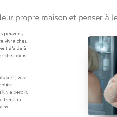
eur propre maison et penser à le
es peuvent,
re vivre chez
ent d’aide à
er chez nous
olutions, vous
mplifie
il y a besoin.
offrent un
ains